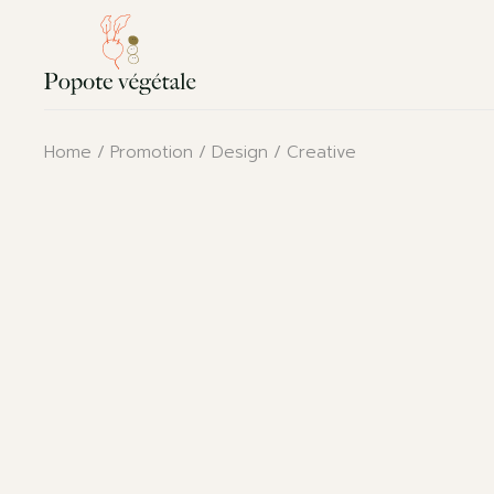
Skip
to
the
content
Home
Promotion
Design
Creative