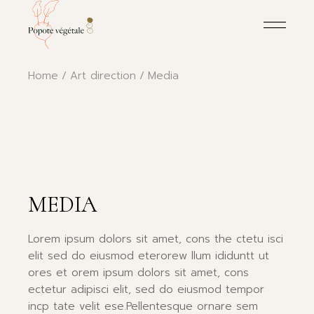
Skip
to
the
content
Home
Art direction
Media
MEDIA
Lorem ipsum dolors sit amet, cons the ctetu isci
elit sed do eiusmod eterorew llum ididuntt ut
ores et orem ipsum dolors sit amet, cons
ectetur adipisci elit, sed do eiusmod tempor
incp tate velit ese.Pellentesque ornare sem